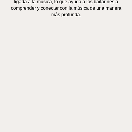
ligada a la música, lo que ayuda a los bailarines a
comprender y conectar con la música de una manera
más profunda.
Preparación para otras formas de danza:
Muchos
bailarines encuentran que estudiar danza jazz mejora
sus habilidades en otros estilos de danza, como el
contemporáneo o el hip-hop.
El jazz tradicional y el jazz moderno (o modern jazz)
ofrecen diferentes estilos y enfoques dentro de la danza
jazz. El jazz tradicional se basa en los movimientos
clásicos de la danza jazz, que se originaron en el siglo
XX, y puede tener influencias del estilo de Broadway.
Mientras tanto, el jazz moderno incorpora elementos
más contemporáneos y puede fusionarse con otras
técnicas de danza, lo que da lugar a movimientos más
innovadores y vanguardistas.
En resumen, la danza jazz es una disciplina versátil y
emocionante que puede ser muy beneficiosa tanto para